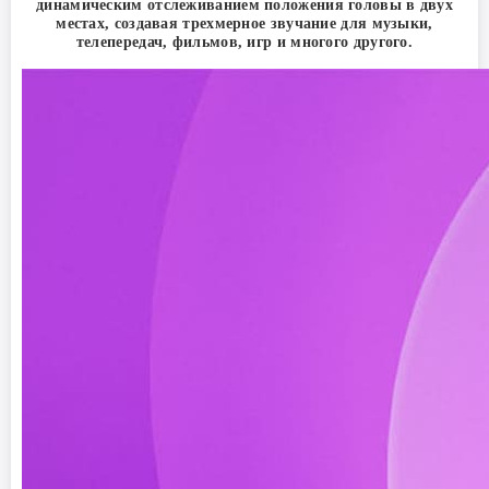
динамическим отслеживанием положения головы в двух
местах, создавая трехмерное звучание для музыки,
телепередач, фильмов, игр и многого другого.