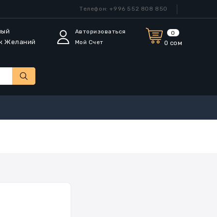
Телефон: +996 552 808 850
мый
Авторизоваться
0
к Желаний
Мой Счет
0 сом