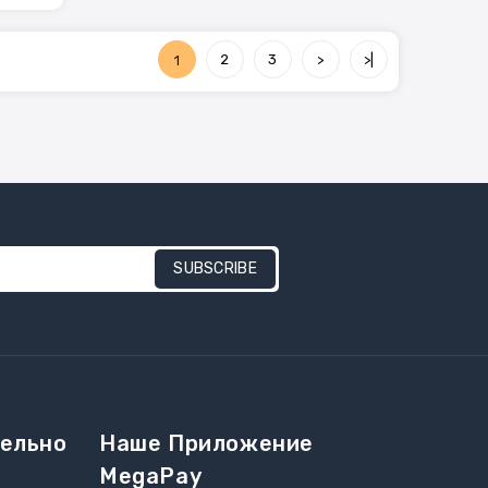
2
3
>
>|
1
SUBSCRIBE
ельно
Наше Приложение
MegaPay