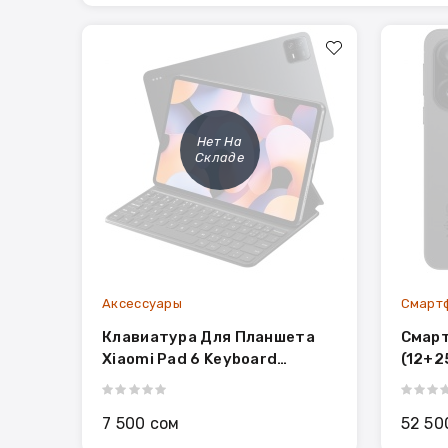
Нет На
Складе
Аксессуары
Смарт
Клавиатура Для Планшета
Смарт
Xiaomi Pad 6 Keyboard
(12+2
(23046KBD9S)
7 500 сом
52 50