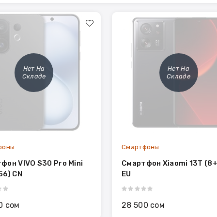
Нет На
Нет На
Складе
Складе
фоны
Смартфоны
фон VIVO S30 Pro Mini
Смартфон Xiaomi 13T (8
56) CN
EU
0 сом
28 500 сом