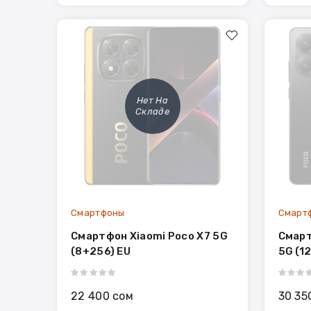
Нет На
Складе
Смартфоны
Смарт
Смартфон Xiaomi Poco X7 5G
Смарт
(8+256) EU
5G (1
22 400 сом
30 35