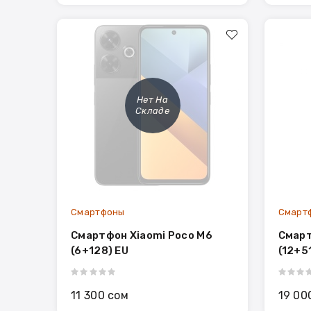
Нет На
Складе
Смартфоны
Смарт
Смартфон Xiaomi Poco M6
Смарт
(6+128) EU
(12+5
11 300 сом
19 00