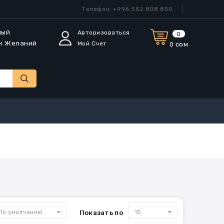
Телефон: +996 552 808 850
мый
Авторизоваться
0
к Желаний
Мой Счет
0 сом
По умолчанию
15
Показать по