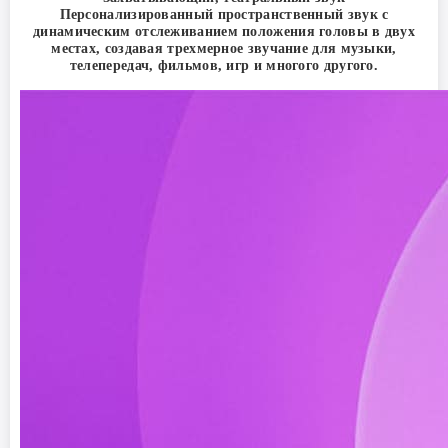
Персонализированный пространственный звук с
динамическим отслеживанием положения головы в двух
местах, создавая трехмерное звучание для музыки,
телепередач, фильмов, игр и многого другого.