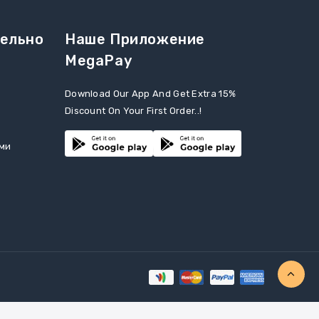
ельно
Наше Приложение
MegaPay
Download Our App And Get Extra 15%
Discount On Your First Order..!
ами