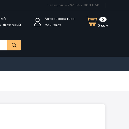
Телефон: +996 552 808 850
мый
Авторизоваться
0
к Желаний
Мой Счет
0 сом