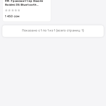
FM-Трансмиттер Xiaomi
Roidmi 3S Bluetooth
(BFQ04RM)
1 450 сом
Показано с 1 по 1 из 1 (всего страниц: 1)
Sign Up For Newsletter
SUBSCRIBE
Контакты
Follow Us