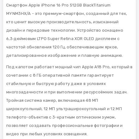
Смартфон Apple iPhone 16 Pro 512GB BlackTitanium
MYNM3HX/A - это премиум-смартфон, созданный для тех,
кто ценит высокую производительность, изысканный
дизайн и передовые технологии. Устройство оснащено
6,3‑дюймовым LTPO Super Retina XDR OLED дисплеем с
частотой обновления 120 Гц, обеспечивающим яркое,
детализированное изображение и плавную анимацию.
Под капотом работает мощный чип Apple A18 Pro, который в
сочетании с 8 ГБ оперативной памяти гарантирует
стабильную и быструю работу даже в условиях
многозадачности и при выполнении ресурсоёмких задач.
Тройная система камер, включающая 48 МП
широкоугольный, 12 МП ультраширокоугольный и 12 МП
телефото-объектив с 3-кратным оптическим зумом,
позволяет создавать профессиональные фотографии и
видео при любых условиях освещения.